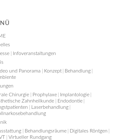
ENÜ
ME
elles
resse
Infoveranstaltungen
is
ideo und Panorama
Konzept
Behandlung
mbiente
tungen
ale Chirurgie
Prophylaxe
Implantologie
sthetische Zahnheilkunde
Endodontie
ngstpatienten
Laserbehandlung
ollnarkosebehandlung
nik
usstattung
Behandlungsräume
Digitales Röntgen
VT
Virtueller Rundgang