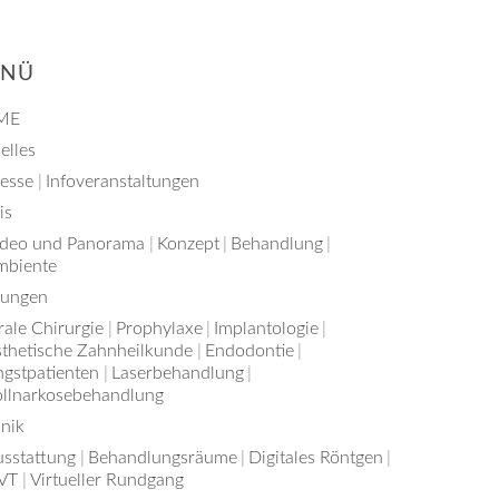
ENÜ
ME
elles
resse
Infoveranstaltungen
is
ideo und Panorama
Konzept
Behandlung
mbiente
tungen
ale Chirurgie
Prophylaxe
Implantologie
sthetische Zahnheilkunde
Endodontie
ngstpatienten
Laserbehandlung
ollnarkosebehandlung
nik
usstattung
Behandlungsräume
Digitales Röntgen
VT
Virtueller Rundgang