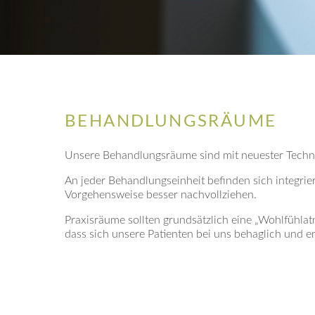
BEHANDLUNGSRÄUME
Unsere Behandlungsräume sind mit neuester Techni
An jeder Behandlungseinheit befinden sich integrie
Vorgehensweise besser nachvollziehen.
Praxisräume sollten grundsätzlich eine „Wohlfühlat
dass sich unsere Patienten bei uns behaglich und e